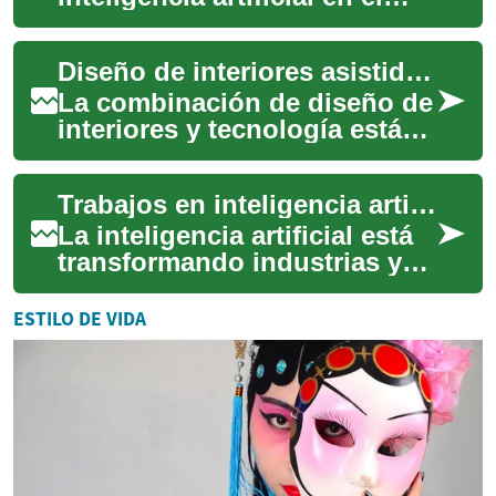
diseño de interiores está
transformando cómo se
Diseño de interiores asistido por inteligencia artificial
planifican y ejecut...
La combinación de diseño de
interiores y tecnología está
transformando la forma en
que planificamos y habitamos
Trabajos en inteligencia artificial: oportunidades y retos
los e...
La inteligencia artificial está
transformando industrias y
creando nuevas
oportunidades laborales en
ESTILO DE VIDA
todo el mundo. P...