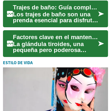
vez más importante. Una
Trajes de baño: Guía completa sobre estilos, materiales y tendencias
figura digital, o ...
Los trajes de baño son una
prenda esencial para disfrutar
del verano, la playa y la
piscina. Estos versátiles
Factores clave en el mantenimiento de una tiroides sana
atuendo...
La glándula tiroides, una
pequeña pero poderosa
glándula con forma de
mariposa ubicada en la base
ESTILO DE VIDA
del cuello, desempe...