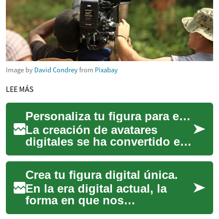
Image by
David Condrey
from
Pixabay
LEE MÁS
Personaliza tu figura para el mundo virtual.
La creación de avatares
digitales se ha convertido en
una parte fundamental de
nuestra interacción en el
Crea tu figura digital única.
panorama onl...
En la era digital actual, la
forma en que nos
presentamos en línea es cada