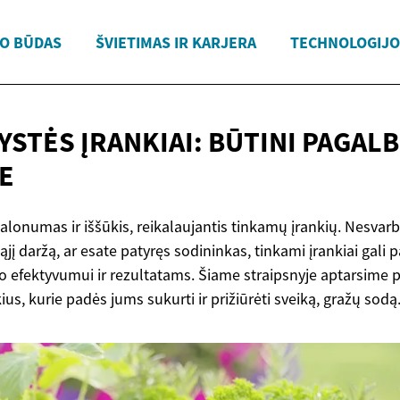
O BŪDAS
ŠVIETIMAS IR KARJERA
TECHNOLOGIJOS
STĖS ĮRANKIAI: BŪTINI PAGALB
E
lonumas ir iššūkis, reikalaujantis tinkamų įrankių. Nesvarb
jį daržą, ar esate patyręs sodininkas, tinkami įrankiai gali p
o efektyvumui ir rezultatams. Šiame straipsnyje aptarsime 
ius, kurie padės jums sukurti ir prižiūrėti sveiką, gražų sodą