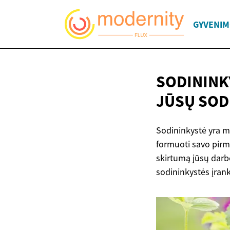
GYVENIM
SODININKY
JŪSŲ SOD
Sodininkystė yra ma
formuoti savo pirmą
skirtumą jūsų darb
sodininkystės įrank