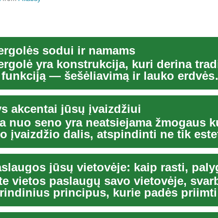
ergolės sodui ir namams
rgolė yra konstrukcija, kuri derina trad
 funkciją — šešėliavimą ir lauko erdvės
 — su ...
s akcentai jūsų įvaizdžiui
ka nuo seno yra neatsiejama žmogaus ku
 įvaizdžio dalis, atspindinti ne tik este
te vietos paslaugų savo vietovėje, svar
rindinius principus, kurie padės priimti
...