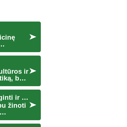
icinę
ltūros ir
tiką, bet
Vietos paslaugos jūsų vietovėje: kaip rasti, palyginti ir pasirinkti tinkamiausią variantą
bu žinoti