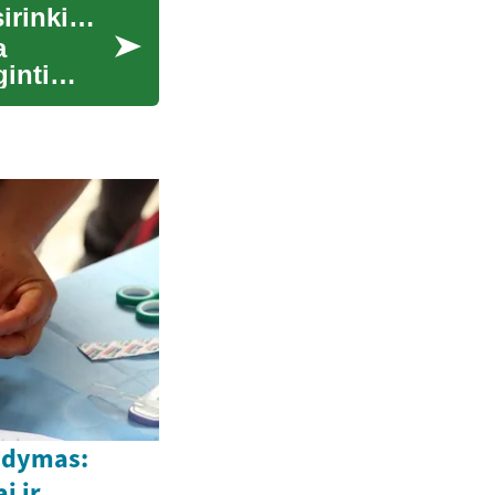
Virtualūs turai ir skaitmeniniai įrankiai būsto pasirinkimui
a
ginti
gydymas:
i ir