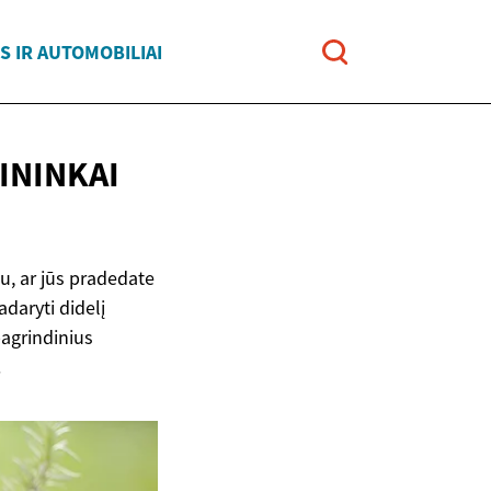
 IR AUTOMOBILIAI
ININKAI
u, ar jūs pradedate
adaryti didelį
pagrindinius
.