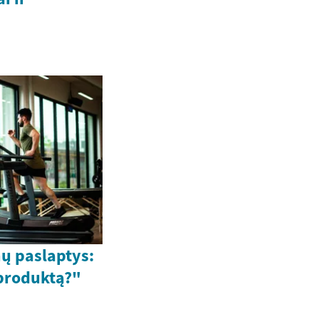
ų paslaptys:
 produktą?"