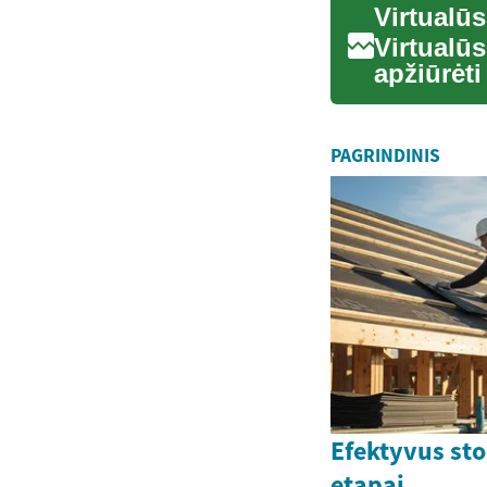
Virtualūs 
apžiūrėti
varia...
PAGRINDINIS
Efektyvus st
etapai