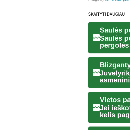
SKAITYTI DAUGIAU
Saulės p
Saulės pe
pergolės
zonavimą
Blizganty
Juvelyri
asmeninio
i...
Jei ieško
kelis pag
informuot