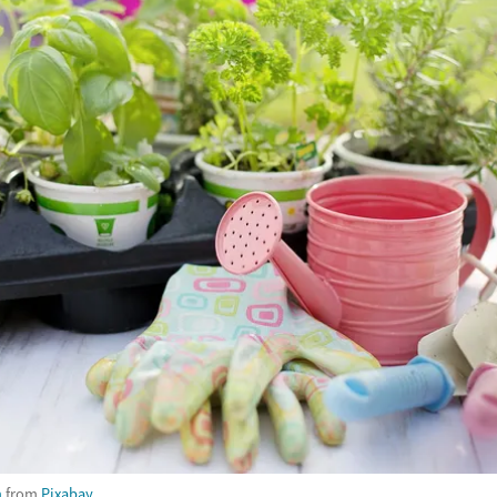
n
from
Pixabay