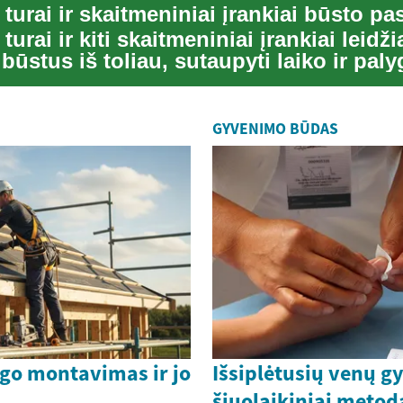
turai ir kiti skaitmeniniai įrankiai leidži
 būstus iš toliau, sutaupyti laiko ir paly
GYVENIMO BŪDAS
ogo montavimas ir jo
Išsiplėtusių venų 
šiuolaikiniai metoda