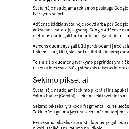
Svetainėje naudojama reklamos paslauga Google Ad
tvarkymo sutartį.
AdSense leidžia svetainėje rodyti arba per Google 
ankstesnę vartotojų elgseną. Google AdSense nau
metodus (kurie gali būti naudojami galutiniams įr
Asmens duomenys gali būti perduodami į trečiąsia
tinkami saugikliai, siekiant užtikrinti tinkamą du
Teisinis šio duomenų tvarkymo pagrindas yra aišk
teisėtas interesas. Mūsų viršesnis teisėtas interesa
Sekimo pikseliai
Svetainėje naudojami sekimo pikseliai ir slapukai i
Yahoo Native (Gemini), siekiant sekti svetainės na
Sekimo pikseliai yra kodo fragmentai, kurie leidži
Tokiu būdu galima įvertinti svetainės naudojimą st
Per sekimo pikselius surinkti duomenys gali būti n
pikselių teikėjų privatumo politikoje.