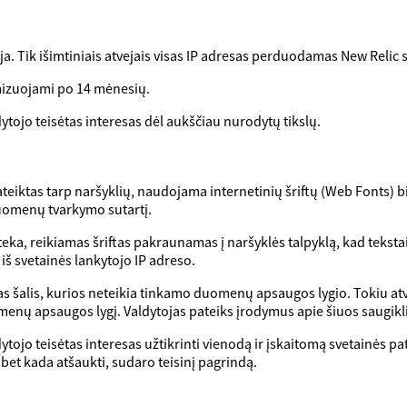
a. Tik išimtiniais atvejais visas IP adresas perduodamas New Relic 
izuojami po 14 mėnesių.
tojo teisėtas interesas dėl aukščiau nurodytų tikslų.
ateiktas tarp naršyklių, naudojama internetinių šriftų (Web Fonts) bib
uomenų tvarkymo sutartį.
oteka, reikiamas šriftas pakraunamas į naršyklės talpyklą, kad teksta
iš svetainės lankytojo IP adreso.
s šalis, kurios neteikia tinkamo duomenų apsaugos lygio. Tokiu at
omenų apsaugos lygį. Valdytojas pateiks įrodymus apie šiuos saugikl
tojo teisėtas interesas užtikrinti vienodą ir įskaitomą svetainės p
a bet kada atšaukti, sudaro teisinį pagrindą.