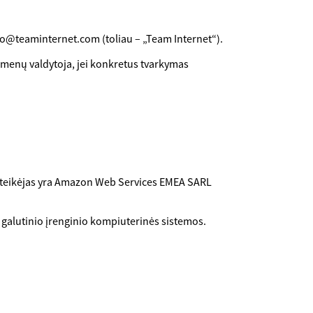
nfo@teaminternet.com (toliau – „Team Internet“).
uomenų valdytoja, jei konkretus tvarkymas
ų teikėjas yra Amazon Web Services EMEA SARL
o galutinio įrenginio kompiuterinės sistemos.