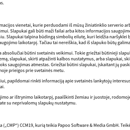
s.
cijos vienetai, kurie perduodami iš mūsų žiniatinklio serverio arba 
imui. Slapukai gali būti maži failai arba kitos informacijos saugo
. Slapukai talpina būdingą simbolių eilutę, kuri leidžia naršyklei b
ugojimo laikotarpį. Tačiau tai nereiškia, kad iš slapuko būtų galima
absoliučiai būtini svetainės veikimui. Tokie griežtai būtinieji slapuk
ą, slapukai, skirti atpažinti kalbos nustatymus, arba slapukai, skirt
 saugojimas atmestas. Griežtai būtini slapukai, įskaitant jų paskirt
oje prieigos prie svetainės metu.
i, papildomai rinkti informaciją apie svetainės lankytojų interesus
ai.
ojimo ar ištrynimo laikotarpį, paaiškinti žemiau ir juostoje, rodomo
inkate su neprivalomų slapukų nustatymu.
 („CMP“) CCM19, kurią teikia Papoo Software & Media GmbH. Teikėj