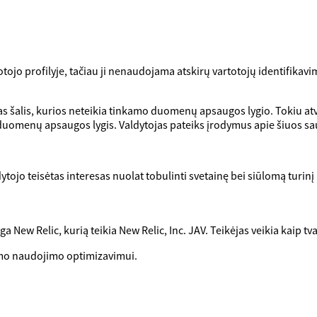
o profilyje, tačiau ji nenaudojama atskirų vartotojų identifikavim
s šalis, kurios neteikia tinkamo duomenų apsaugos lygio. Tokiu at
 duomenų apsaugos lygis. Valdytojas pateiks įrodymus apie šiuos sa
ojo teisėtas interesas nuolat tobulinti svetainę bei siūlomą turinį 
a New Relic, kurią teikia New Relic, Inc. JAV. Teikėjas veikia kaip 
mo naudojimo optimizavimui.