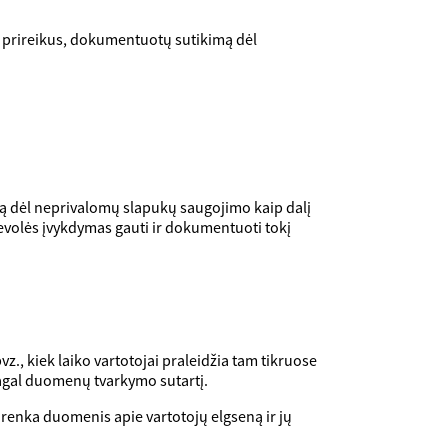
 prireikus, dokumentuotų sutikimą dėl
imą dėl neprivalomų slapukų saugojimo kaip dalį
ievolės įvykdymas gauti ir dokumentuoti tokį
., kiek laiko vartotojai praleidžia tam tikruose
pagal duomenų tvarkymo sutartį.
s renka duomenis apie vartotojų elgseną ir jų