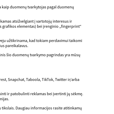
ikia kaip duomenų tvarkytojas pagal duomenų
amas atsižvelgiant į vartotojų interesus ir
rafikos elementas) bei įrenginio „fingerprint“
veju užtikrinama, kad tokiam perdavimui taikomi
ius pareikalavus.
isinis šio duomenų tvarkymo pagrindas yra mūsų
erest, Snapchat, Taboola, TikTok, Twitter ir/arba
ti ir patobulinti reklamas bei įvertinti jų sėkmę.
nijas.
 tikslais. Daugiau informacijos rasite atitinkamų