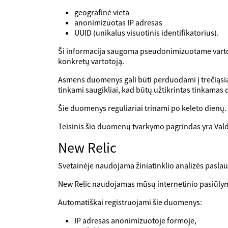
geografinė vieta
anonimizuotas IP adresas
UUID (unikalus visuotinis identifikatorius).
Ši informacija saugoma pseudonimizuotame vartotoj
konkretų vartotoją.
Asmens duomenys gali būti perduodami į trečiąsia
tinkami saugikliai, kad būtų užtikrintas tinkamas
Šie duomenys reguliariai trinami po keleto dienų.
Teisinis šio duomenų tvarkymo pagrindas yra Valdyt
New Relic
Svetainėje naudojama žiniatinklio analizės paslaug
New Relic naudojamas mūsų internetinio pasiūly
Automatiškai registruojami šie duomenys:
IP adresas anonimizuotoje formoje,