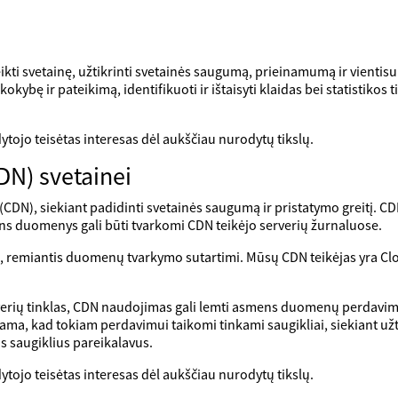
ti svetainę, užtikrinti svetainės saugumą, prieinamumą ir vientisu
okybę ir pateikimą, identifikuoti ir ištaisyti klaidas bei statistikos 
tojo teisėtas interesas dėl aukščiau nurodytų tikslų.
DN) svetainei
DN), siekiant padidinti svetainės saugumą ir pristatymo greitį. CDN 
mens duomenys gali būti tvarkomi CDN teikėjo serverių žurnaluose.
s, remiantis duomenų tvarkymo sutartimi. Mūsų CDN teikėjas yra Cl
erių tinklas, CDN naudojimas gali lemti asmens duomenų perdavimą į
ama, kad tokiam perdavimui taikomi tinkami saugikliai, siekiant u
s saugiklius pareikalavus.
tojo teisėtas interesas dėl aukščiau nurodytų tikslų.