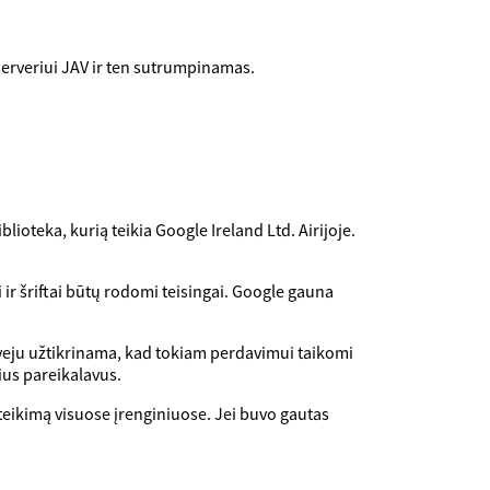
serveriui JAV ir ten sutrumpinamas.
lioteka, kurią teikia Google Ireland Ltd. Airijoje.
i ir šriftai būtų rodomi teisingai. Google gauna
veju užtikrinama, kad tokiam perdavimui taikomi
ius pareikalavus.
ateikimą visuose įrenginiuose. Jei buvo gautas