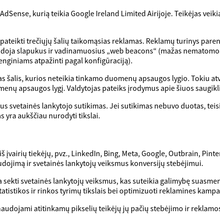
Sense, kurią teikia Google Ireland Limited Airijoje. Teikėjas ve
pateikti trečiųjų šalių taikomąsias reklamas. Reklamų turinys parenk
doja slapukus ir vadinamuosius „web beacons“ (mažas nematomos g
enginiams atpažinti pagal konfigūraciją).
s šalis, kurios neteikia tinkamo duomenų apsaugos lygio. Tokiu at
omenų apsaugos lygį. Valdytojas pateiks įrodymus apie šiuos saugikl
us svetainės lankytojo sutikimas. Jei sutikimas nebuvo duotas, te
s yra aukščiau nurodyti tikslai.
š įvairių tiekėjų, pvz., LinkedIn, Bing, Meta, Google, Outbrain, Pint
udojimą ir svetainės lankytojų veiksmus konversijų stebėjimui.
a sekti svetainės lankytojų veiksmus, kas suteikia galimybę suasmenin
atistikos ir rinkos tyrimų tikslais bei optimizuoti reklamines kampa
audojami atitinkamų pikselių teikėjų jų pačių stebėjimo ir reklamos