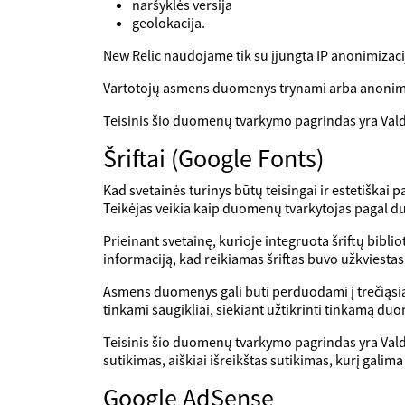
naršyklės versija
geolokacija.
New Relic naudojame tik su įjungta IP anonimizacij
Vartotojų asmens duomenys trynami arba anonim
Teisinis šio duomenų tvarkymo pagrindas yra Valdy
Šriftai (Google Fonts)
Kad svetainės turinys būtų teisingai ir estetiškai p
Teikėjas veikia kaip duomenų tvarkytojas pagal d
Prieinant svetainę, kurioje integruota šriftų bibli
informaciją, kad reikiamas šriftas buvo užkviestas 
Asmens duomenys gali būti perduodami į trečiąsia
tinkami saugikliai, siekiant užtikrinti tinkamą du
Teisinis šio duomenų tvarkymo pagrindas yra Valdy
sutikimas, aiškiai išreikštas sutikimas, kurį galim
Google AdSense