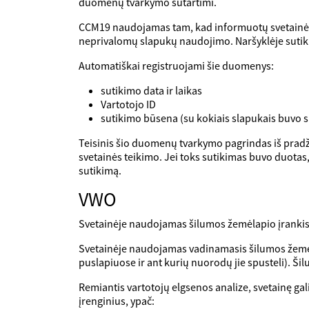
duomenų tvarkymo sutartimi.
CCM19 naudojamas tam, kad informuotų svetainės 
neprivalomų slapukų naudojimo. Naršyklėje sutik
Automatiškai registruojami šie duomenys:
sutikimo data ir laikas
Vartotojo ID
sutikimo būsena (su kokiais slapukais buvo s
Teisinis šio duomenų tvarkymo pagrindas iš pradži
svetainės teikimo. Jei toks sutikimas buvo duotas
sutikimą.
VWO
Svetainėje naudojamas šilumos žemėlapio įrankis V
Svetainėje naudojamas vadinamasis šilumos žemėlapi
puslapiuose ir ant kurių nuorodų jie spusteli). Š
Remiantis vartotojų elgsenos analize, svetainę gal
įrenginius, ypač: