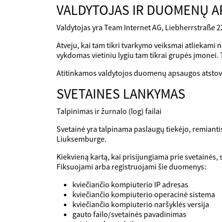
VALDYTOJAS IR DUOMENŲ 
Valdytojas yra Team Internet AG, Liebherrstraße 2
Atveju, kai tam tikri tvarkymo veiksmai atliekami
vykdomas vietiniu lygiu tam tikrai grupės įmonei. T
Atitinkamos valdytojos duomenų apsaugos atstov
SVETAINES LANKYMAS
Talpinimas ir žurnalo (log) failai
Svetainė yra talpinama paslaugų tiekėjo, remiant
Liuksemburge.
Kiekvieną kartą, kai prisijungiama prie svetainės
Fiksuojami arba registruojami šie duomenys:
kviečiančio kompiuterio IP adresas
kviečiančio kompiuterio operacinė sistema
kviečiančio kompiuterio naršyklės versija
gauto failo/svetainės pavadinimas