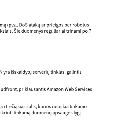
mą (pvz., DoS atakų ar prieigos per robotus
tikslais. Šie duomenys reguliariai trinami po 7
yra išskaidytų serverių tinklas, galintis
oudfront, priklausantis Amazon Web Services
 trečiąsias šalis, kurios neteikia tinkamo
žtikrinti tinkamą duomenų apsaugos lygį.