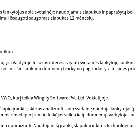
lankytojus apie svetainėje naudojamus slapukus ir paprašytų bei,
imui išsaugoti saugomas slapukas 12 mėnesių.
utikta)
ų yra Valdytojo teisėtas interesas gauti svetainės lankytojų sutik
, teisinis šio sutikimo duomenų tvarkymo pagrindas yra teisinės pr
WO, kurį teikia Wingify Software Pvt. Ltd. Vokietijoje.
o įrankis, skirtas analizuoti, kaip svetainę naudoja lankytojai (pvz
ilumos žemėlapio įrankio teikėjas veikia kaip duomenų tvarkytojas 
ima optimizuoti. Naudojant šį įrankį, slapukai ir kitos technologijo