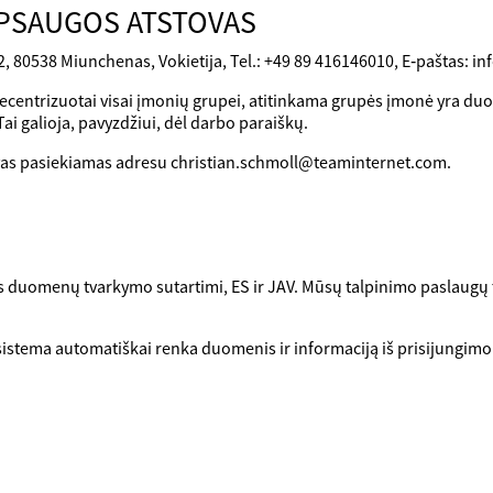
APSAUGOS ATSTOVAS
2, 80538 Miunchenas, Vokietija, Tel.: +49 89 416146010, E‑paštas: i
 necentrizuotai visai įmonių grupei, atitinkama grupės įmonė yra d
ai galioja, pavyzdžiui, dėl darbo paraiškų.
as pasiekiamas adresu christian.schmoll@teaminternet.com.
is duomenų tvarkymo sutartimi, ES ir JAV. Mūsų talpinimo paslaug
, sistema automatiškai renka duomenis ir informaciją iš prisijungim