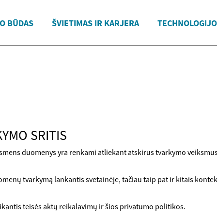
O BŪDAS
ŠVIETIMAS IR KARJERA
TECHNOLOGIJOS
KYMO SRITIS
 asmens duomenys yra renkami atliekant atskirus tvarkymo veiksmus 
omenų tvarkymą lankantis svetainėje, tačiau taip pat ir kitais konte
ntis teisės aktų reikalavimų ir šios privatumo politikos.