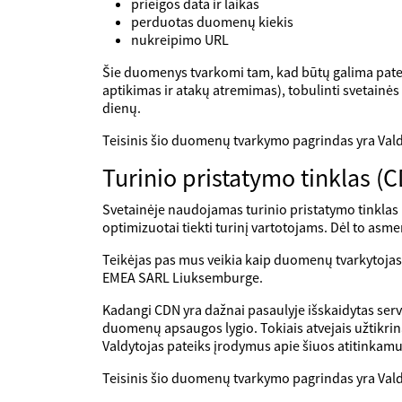
prieigos data ir laikas
perduotas duomenų kiekis
nukreipimo URL
Šie duomenys tvarkomi tam, kad būtų galima pateik
aptikimas ir atakų atremimas), tobulinti svetainės k
dienų.
Teisinis šio duomenų tvarkymo pagrindas yra Valdy
Turinio pristatymo tinklas (C
Svetainėje naudojamas turinio pristatymo tinklas (C
optimizuotai tiekti turinį vartotojams. Dėl to as
Teikėjas pas mus veikia kaip duomenų tvarkytoja
EMEA SARL Liuksemburge.
Kadangi CDN yra dažnai pasaulyje išskaidytas serv
duomenų apsaugos lygio. Tokiais atvejais užtikrin
Valdytojas pateiks įrodymus apie šiuos atitinkamu
Teisinis šio duomenų tvarkymo pagrindas yra Valdy