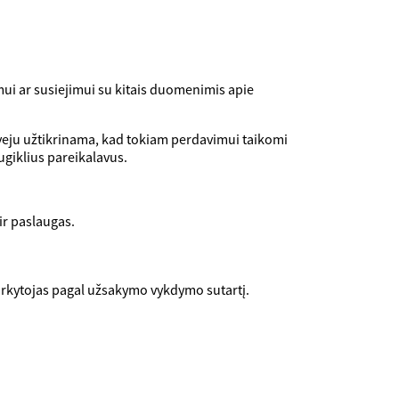
ui ar susiejimui su kitais duomenimis apie
veju užtikrinama, kad tokiam perdavimui taikomi
ugiklius pareikalavus.
ir paslaugas.
tvarkytojas pagal užsakymo vykdymo sutartį.