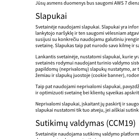
Jūsų asmens duomenys bus saugomi AWS 7 diena
Slapukai
Svetainėje naudojami slapukai. Slapukai yra informa
lankytojo naršyklę ir ten saugomi vėlesniam atgav
susijusi su konkrečiu naudojamu galutiniu įrenginiu
svetainę. Slapukas taip pat nurodo savo kilmę ir sa
Lankantis svetainėje, nustatomi slapukai, kurie yra 
svetainės rodymui naudojant turinio valdymo sistem
papildomų (neprivalomų) slapukų nustatymo, ar toks
žemiau ir slapukų juostoje (cookie banner), rodom
Taip pat naudojami neprivalomi slapukai, pavyzdžiu
ir optimizuoti svetainę bei klientų sąveikas apskrit
Neprivalomi slapukai, įskaitant jų paskirtį ir saug
slapukai nustatomi tik tuo atveju, jei aiškiai sut
Sutikimų valdymas (CCM19)
Svetainėje naudojama sutikimų valdymo platforma