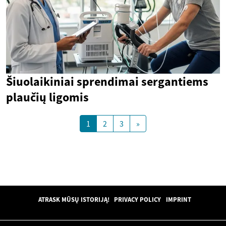
Šiuolaikiniai sprendimai sergantiems
plaučių ligomis
1
2
3
»
ATRASK MŪSŲ ISTORIJĄ!
PRIVACY POLICY
IMPRINT