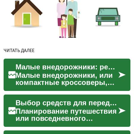
ЧИТАТЬ ДАЛЕЕ
Малые внедорожники: решение для активного образа жизни
Малые внедорожники, или
компактные кроссоверы,
стали популярным
выбором для тех, кто ищет
Выбор средств для передвижения
универсальный транспорт.
Эт...
Планирование путешествия
или повседневного
перемещения включает в
себя множество решений,