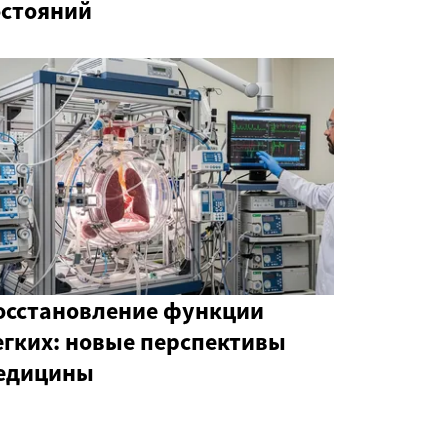
остояний
осстановление функции
егких: новые перспективы
едицины