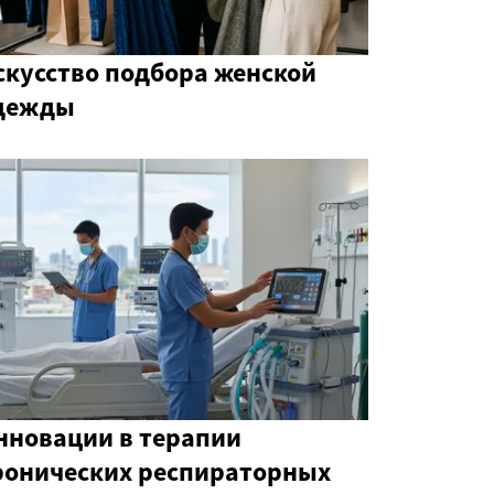
скусство подбора женской
дежды
нновации в терапии
ронических респираторных