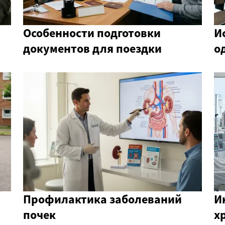
Особенности подготовки
И
документов для поездки
о
Профилактика заболеваний
И
почек
х