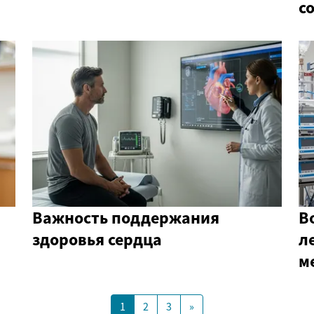
с
Важность поддержания
В
здоровья сердца
л
м
1
2
3
»