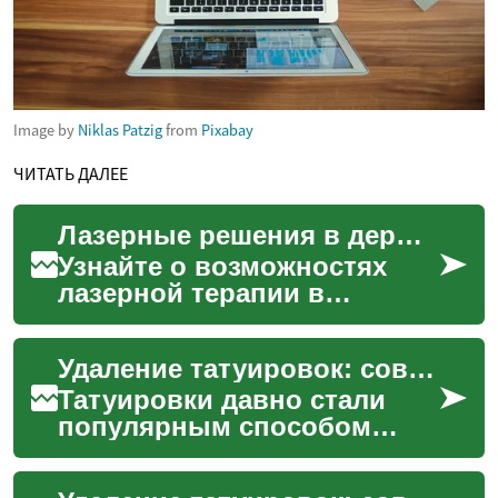
Image by
Niklas Patzig
from
Pixabay
ЧИТАТЬ ДАЛЕЕ
Лазерные решения в дерматологии: современные подходы
Узнайте о возможностях
лазерной терапии в
дерматологии: омоложение,
борьба с пигментацией,
Удаление татуировок: современные методы и их эффективность
лечение сосудистых
дефекто...
Татуировки давно стали
популярным способом
самовыражения, но иногда
люди решают избавиться от