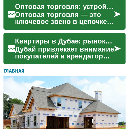
сложное и динамичное
Оптовая торговля: устройство, роль и практические аспекты
явление, охватывающее
широкий спектр аспе...
Оптовая торговля — это
ключевое звено в цепочке
поставок, обеспечивающее
связь между
Квартиры в Дубае: рынок, варианты и ключевые особенности
производителями и
розницей. В ст...
Дубай привлекает внимание
покупателей и арендаторов
со всего мира своей
архитектурой, климатом и
ГЛАВНАЯ
экономическими возмо...