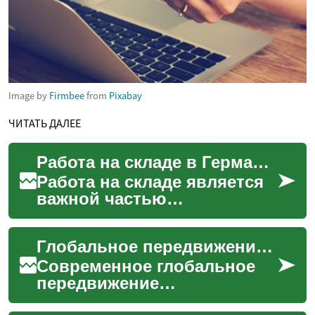
Image by
Firmbee
from
Pixabay
ЧИТАТЬ ДАЛЕЕ
Работа на складе в Германии: Возможности и особенности
Работа на складе является
важной частью
логистической отрасли
Германии. В этой статье
Глобальное передвижение: современные аспекты
рассматриваются ключевые
аспект...
Современное глобальное
передвижение
представляет собой