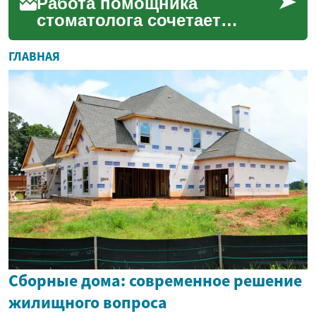
кли...
Работа помощника
стоматолога сочетает
клинические умения,
навыки общения и знание
ГЛАВНАЯ
организационных
процессов клиники. ...
Сборные дома: современное решение
жилищного вопроса