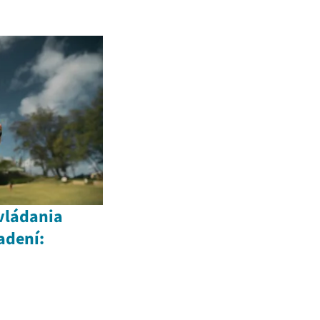
vládania
adení: