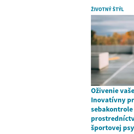
ŽIVOTNÝ ŠTÝL
Oživenie vaše
Inovatívny pr
sebakontrole
prostredníc
športovej ps