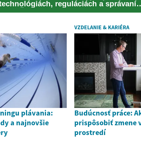
technológiách, reguláciách a správaní
eľov. Článok ...
VZDELANIE & KARIÉRA
éningu plávania:
Budúcnosť práce: A
dy a najnovšie
prispôsobiť zmene 
ery
prostredí