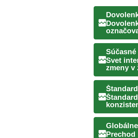
Dovolenk
Dovolenk
označova
spôsob c
Súčasné 
Svet inte
zmeny v 
environm
Štandard
konzisten
výrobe pr
Prechod