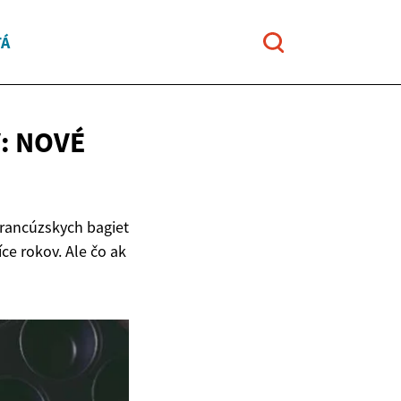
TÁ
: NOVÉ
francúzskych bagiet
íce rokov. Ale čo ak