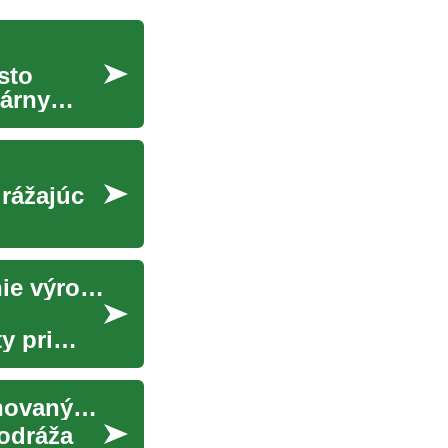
sto
lárny
drážajúc
Štandardizácia výrobných procesov: zefektívnenie výroby prefabrikovaných prvkov
y pri
Globálne trendy v prechode na vozidlá s kombinovaným pohonom
odráža