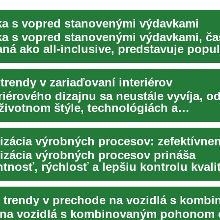
a s vopred stanovenými výdavkami
a s vopred stanovenými výdavkami, ča
ná ako all-inclusive, predstavuje popu
estovania...
trendy v zariaďovaní interiérov
riérového dizajnu sa neustále vyvíja, o
životnom štýle, technológiách a
entálnom pov...
izácia výrobných procesov prináša
tnosť, rýchlosť a lepšiu kontrolu kvalit
efabrikovan...
 na vozidlá s kombinovaným pohonom 