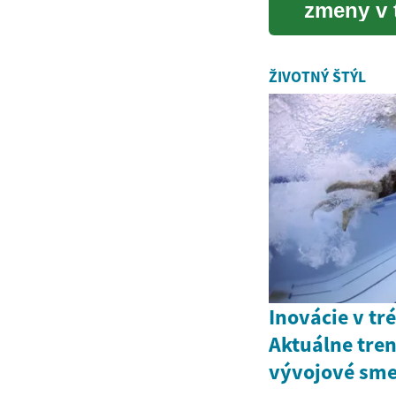
zmeny v 
spotrebit
ŽIVOTNÝ ŠTÝL
Inovácie v tr
Aktuálne tren
vývojové sm