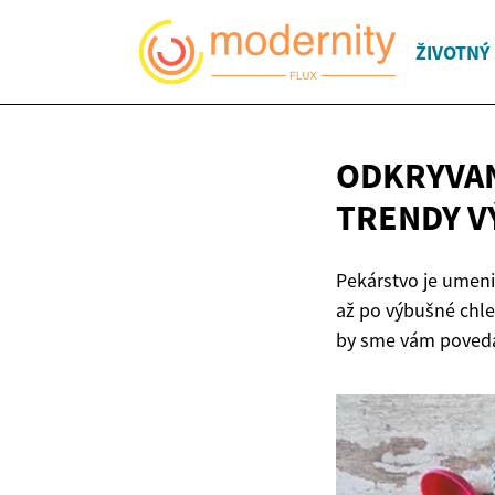
ŽIVOTNÝ
ODKRYVAN
TRENDY 
Pekárstvo je umeni
až po výbušné chleb
by sme vám povedal