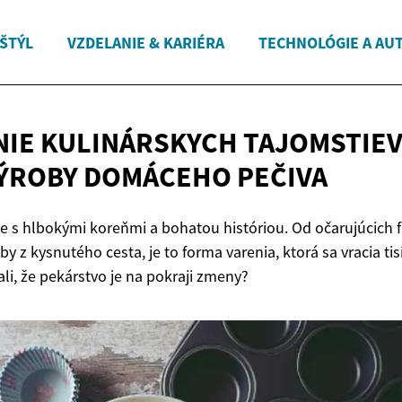
 ŠTÝL
VZDELANIE & KARIÉRA
TECHNOLÓGIE A AU
IE KULINÁRSKYCH TAJOMSTIEV
VÝROBY
DOMÁCEHO PEČIVA
e s hlbokými koreňmi a bohatou históriou. Od očarujúcich 
y z kysnutého cesta, je to forma varenia, ktorá sa vracia tis
i, že pekárstvo je na pokraji zmeny?