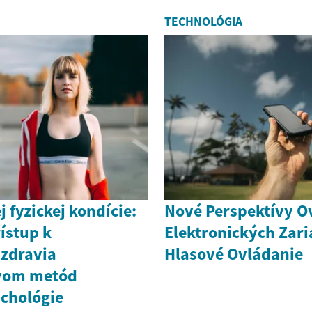
TECHNOLÓGIA
j fyzickej kondície:
Nové Perspektívy O
ístup k
Elektronických Zari
 zdravia
Hlasové Ovládanie
tvom metód
ychológie