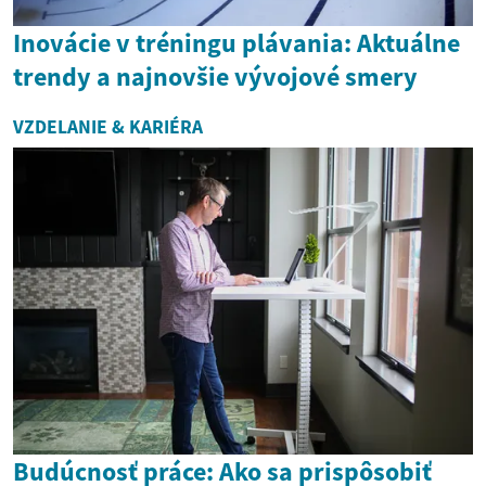
Inovácie v tréningu plávania: Aktuálne
trendy a najnovšie vývojové smery
VZDELANIE & KARIÉRA
Budúcnosť práce: Ako sa prispôsobiť