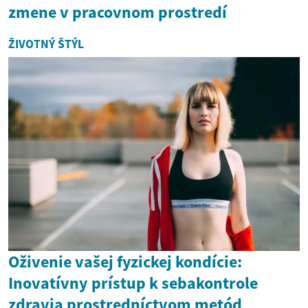
zmene v pracovnom prostredí
ŽIVOTNÝ ŠTÝL
Oživenie vašej fyzickej kondície:
Inovatívny prístup k sebakontrole
zdravia prostredníctvom metód