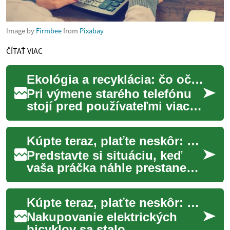
Image by
Firmbee
from
Pixabay
ČÍTAŤ VIAC
Ekológia a recyklácia: čo očakávať pri výmene starého telefónu
Pri výmene starého telefónu
stojí pred používateľmi viac
než len rozhodnutie, ktorý
model kúpiť. Otázky
Kúpte teraz, plaťte neskôr: Nový spôsob financovania domácich spotrebičov
súvisiace s e...
Predstavte si situáciu, keď
vaša práčka náhle prestane
fungovať uprostred týždňa
plného špinavej bielizne.
Kúpte teraz, plaťte neskôr: Nový spôsob financovania elektrických bicyklov
Potrebujet...
Nakupovanie elektrických
bicyklov sa stalo