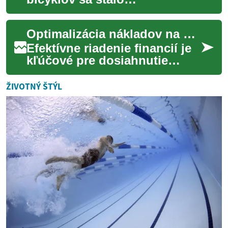
jednoduchším vďaka novému
spôsobu platby - "Kúpte
Optimalizácia nákladov na vaše finančné záväzky
teraz, plaťte neskôr". T...
Efektívne riadenie financií je
kľúčové pre dosiahnutie
stability a splnenie osobných
cieľov. V neustále sa
ŽIVOTNÝ ŠTÝL
meniacom e...