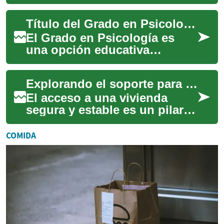
estudia el comportamiento
humano y los procesos
Título del Grado en Psicología: Explorando el Camino hacia una Carrera en Salud Mental
mentales. Si te intere...
El Grado en Psicología es
una opción educativa
fascinante que abre las
puertas a una carrera
Explorando el soporte para el hogar
dedicada a comprender y ...
El acceso a una vivienda
segura y estable es un pilar
fundamental para el bienestar
individual y comunitario en
COMIDA
todo ...