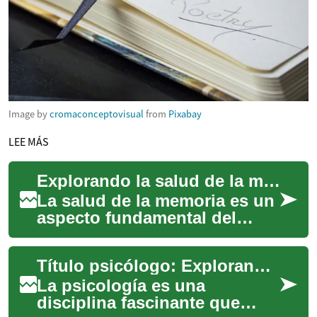
Image by
cromaconceptovisual
from
Pixabay
LEE MÁS
Explorando la salud de la memoria
La salud de la memoria es un
aspecto fundamental del
bienestar general que afecta a
personas de todas las
Título psicólogo: Explorando la carrera de psicología y sus oportunidades profesionales
edades. Com...
La psicología es una
disciplina fascinante que