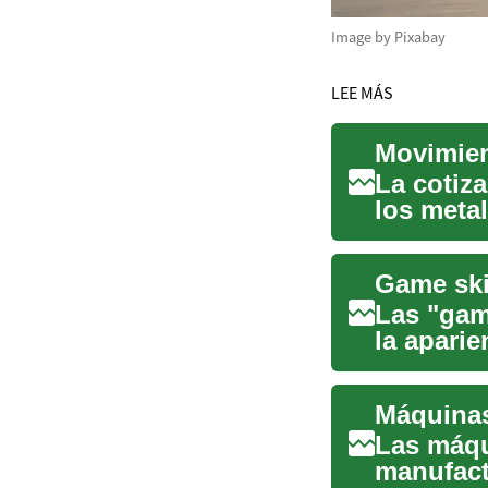
Image by Pixabay
LEE MÁS
La cotiz
los meta
económic
Las "gam
la apari
videoju..
Las máqu
manufact