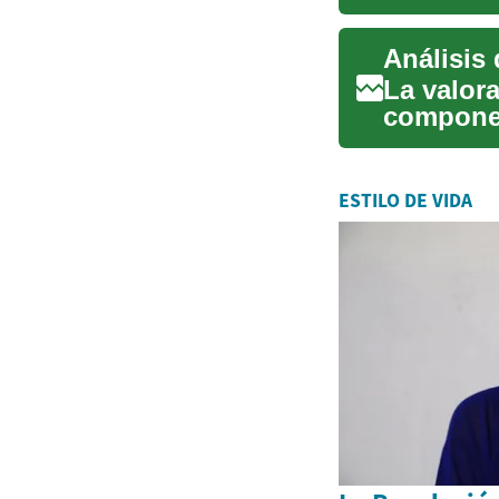
en produc
La valora
componen
diversas 
ESTILO DE VIDA