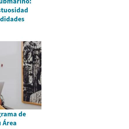
submarino:
stuosidad
ndidades
grama de
 Área