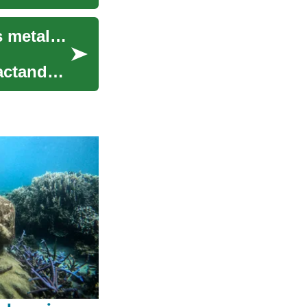
Análisis de la fluctuación en la valoración de los metales industriales
actando a