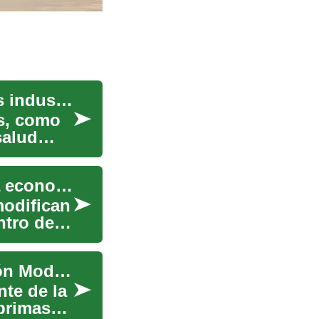
Movimientos en la cotización de materias primas industriales
es, como
salud
Game skins: cómo funcionan y su impacto en la economía digital
modifican
ntro de
Máquinas Industriales: Impulsando la Producción Moderna
nte de la
primas