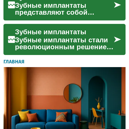
замены утраче...
Зубные имплантаты
представляют собой
современное решение в
стоматологии для замены
Зубные имплантаты
отсутствующих зубов. Эта
технологи...
Зубные имплантаты стали
революционным решением
в современной
стоматологии, предлагая
ГЛАВНАЯ
долгосрочную альтернативу
традиц...