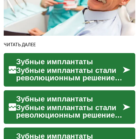
ЧИТАТЬ ДАЛЕЕ
Зубные имплантаты
Зубные имплантаты стали
революционным решением
в современной
стоматологии, предлагая
Зубные имплантаты
долгосрочную альтернативу
традиц...
Зубные имплантаты стали
революционным решением
в современной
стоматологии, предлагая
Зубные имплантаты
эффективный способ