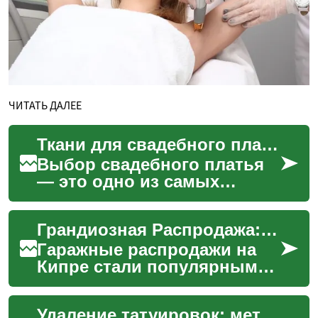
ЧИТАТЬ ДАЛЕЕ
Ткани для свадебного платья: Что нужно знать
Выбор свадебного платья
— это одно из самых
значимых решений для
невесты, и ключевую роль
Грандиозная Распродажа: Все, Что Нужно Знать о Гаражных Распродажах на Кипре
в этом процессе играет
ткан...
Гаражные распродажи на
Кипре стали популярным
способом найти
уникальные товары по
Удаление татуировок: методы, процедуры и что нужно знать
привлекательным ценам.