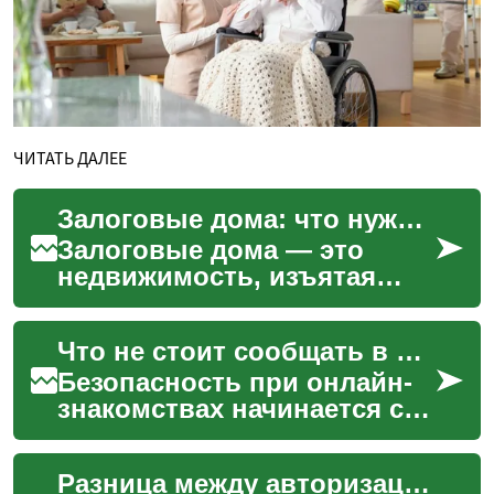
ЧИТАТЬ ДАЛЕЕ
Залоговые дома: что нужно знать перед покупкой
Залоговые дома — это
недвижимость, изъятая
кредитором после
невыполнения заемщиком
Что не стоит сообщать в профиле и в переписке
условий ипотечного
договора. Такие...
Безопасность при онлайн-
знакомствах начинается с
того, что вы контролируете,
какие данные публикуете и
Разница между авторизацией и окончательной операцией: что важно знать
с кем ими дели...