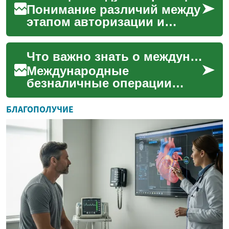
Понимание различий между
этапом авторизации и
окончательным списанием
карточных транзакций
Что важно знать о международных безналичных операциях и их сборах
помогает держателям карт
и...
Международные
безналичные операции
включают оплату товаров и
услуг за границей,
БЛАГОПОЛУЧИЕ
регулярные подписки
зарубежных платфо...