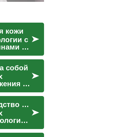
я кожи
логии с
инами до
а собой
х
жения и
Лазерная терапия кожи: комплексное руководство по современным методам
х
ологии