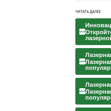
ЧИТАТЬ ДАЛЕЕ
Инновац
Откройт
лазерно
удаления
Лазерна
Лазерна
популяр
улучшени
Лазерна
популяр
в послед