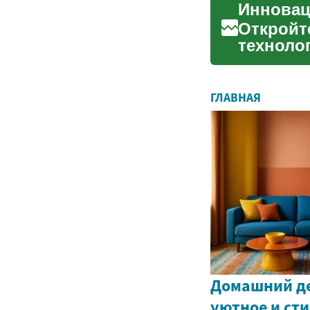
Откройт
техноло
эффекти
ГЛАВНАЯ
Домашний де
уютное и ст