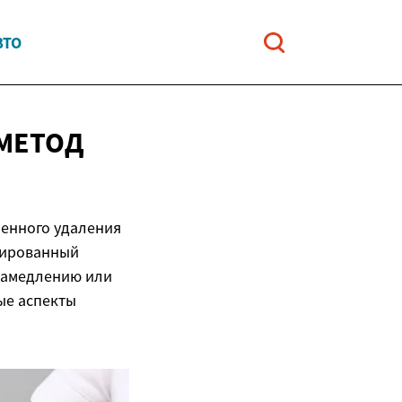
ВТО
МЕТОД
менного удаления
рированный
 замедлению или
ые аспекты