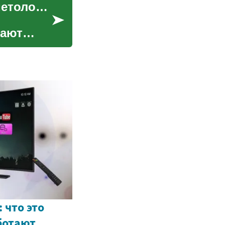
Инновационные лазерные технологии в косметологии: путь к совершенной коже
гают
 что это
аботают