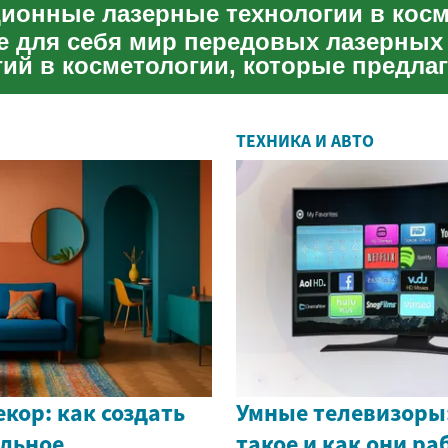
е для себя мир передовых лазерных
гий в косметологии, которые предла
вные решения для омолож...
ТЕХНИКА И АВТО
кор: как создать
Умные телевизоры:
ильное
такое и как они р