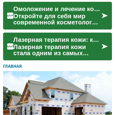
которые предлагают
Омоложение и лечение кожи: инновации лазерной терапии
эффективные решения для
омолож...
Откройте для себя мир
современной косметологии
с лазерной терапией кожи.
Этот инновационный метод
Лазерная терапия кожи: комплексное руководство по современным методам
не только эффективн...
Лазерная терапия кожи
стала одним из самых
популярных и
эффективных методов
ГЛАВНАЯ
косметологии в последние
годы. Этот иннов...